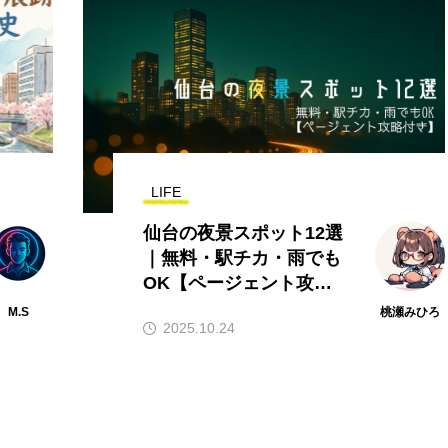
LIFE
仙台の夜景スポット12選
｜無料・駅チカ・雨でも
OK【ページェント攻略
付き】
M.S
桃瀬みひろ
2025.10.24