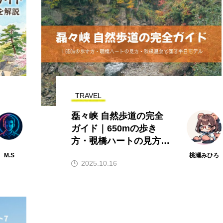
TRAVEL
磊々峡 自然歩道の完全
ガイド｜650mの歩き
方・覗橋ハートの見方・
秋保温泉と回る半日モデ
M.S
桃瀬みひろ
2025.10.16
ル