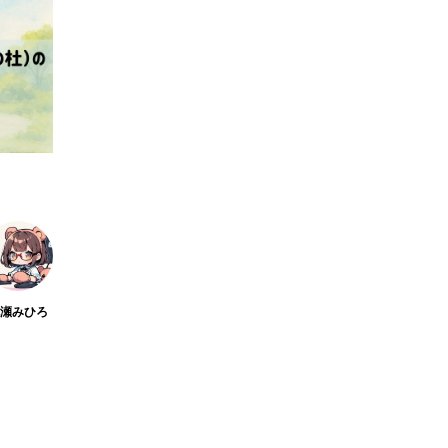
桃瀬みひろ