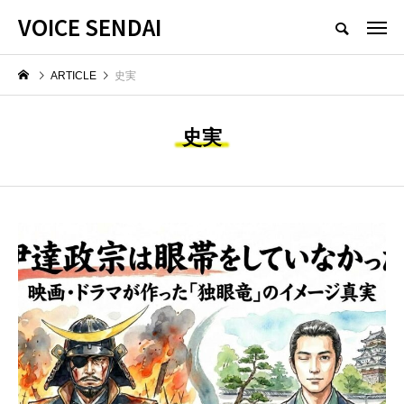
VOICE SENDAI
ARTICLE
史実
史実