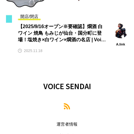
開店/閉店
【2025/9/16オープン※要確認】燗酒 白
ワイン 焼鳥 もみじが仙台・国分町に登
場！塩焼き×白ワイン×燗酒の名店 | Voice
A.link
Sendai
2025.11.18
VOICE SENDAI
運営者情報