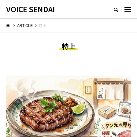
VOICE SENDAI
ARTICLE
特上
特上