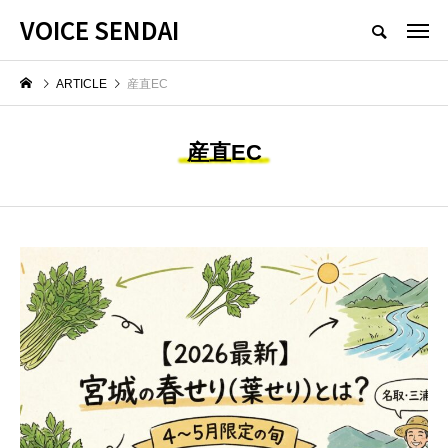
VOICE SENDAI
ARTICLE
産直EC
産直EC