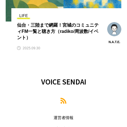
LIFE
仙台・三陸まで網羅！宮城のコミュニテ
ィFM一覧と聴き方（radiko/周波数/イベ
ント）
N.A.T.E.
2025.09.30
VOICE SENDAI
運営者情報