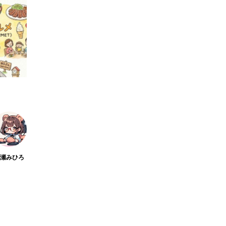
桃瀬みひろ