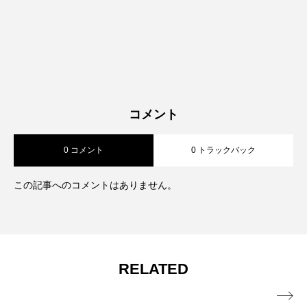
と緑豊かで自然のアクティビティも豊富」という仙台
の二面性に魅力を感じ、平日は国分町・一番町での飲
食店巡り、週末は秋保・作並温泉や蔵王でのハイキン
グ・スキーを楽しむアクティブな生活を送る。取材ス
タイル：楽天戦観戦の前後に周辺グルメ・アクセス情
報を詳細取材 須江監督の公開練習や講演会に参加し、
コメント
スポーツ文化情報を収集 春夏は山形・宮城県境のトレ
ッキング、冬は蔵王スキー場で自然体験を実践取材 牛
0 コメント
0 トラックバック
タンの司での食事は月2回以上、新メニューや季節限定
この記事へのコメントはありません。
情報を常にチェック メッセージ： 「イーグルスの試合
観戦も、牛タンの司での食事も、蔵王でのアウトドア
も、すべて仙台だからこそ楽しめる特別な体験です。
仙台で生活する人も、訪れる人も、この街の多面的な
魅力を存分に味わってほしい。地元民だからこそ知っ
RELATED
ている『本当におすすめ』な情報をお届けします！」
