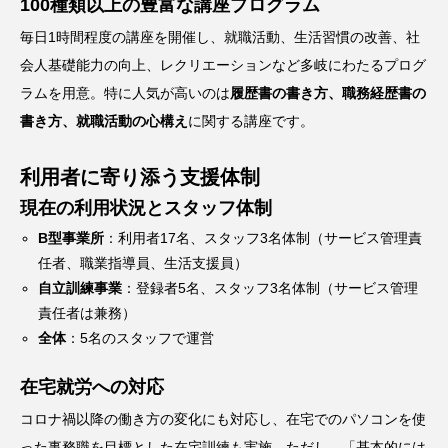
100種類以上の豊富な講座プログラム
毎日1時間程度の講座を開催し、就職活動、生活習慣の改善、社
会人基礎能力の向上、レクリエーションなど多岐にわたるプログ
ラムを用意。特に人気が高いのは
履歴書の書き方、職務経歴書の
書き方、就職活動の心構え
に関する講座です。
利用者に寄り添う支援体制
現在の利用状況とスタッフ体制
B型事業所
：利用者17名、スタッフ3名体制（サービス管理責
任者、職業指導員、生活支援員）
自立訓練事業
：登録者5名、スタッフ3名体制（サービス管理
責任者は兼務）
全体
：5名のスタッフで運営
在宅就労への対応
コロナ禍以降の働き方の変化にも対応し、在宅でのパソコンを使
った事務職を目標とした在宅訓練も実施。ただし、「基本的には