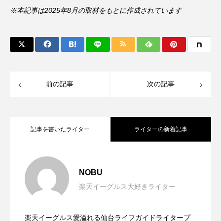
※本記事は2025年8月の取材をもとに作成されています
前の記事
次の記事
記事を書いたライター
ライターの新着記事
千久沙日本舞踊学園が目指す「気軽に始
2025.11.11
NOBU
楽天イーグルス大好きライター
地域に根ざした介護サービスで人と人を
2025.09.11
められる日本舞踊」
楽天イーグルス愛溢れる仙台ライフガイドライタープ