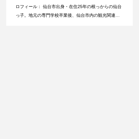
【杜の都で雨宿り】地元VOICE SENDAI
2025.08.27
つなぐ ～あすとホーム介護事業部 庄司仁
ロフィール： 仙台市出身・在住25年の根っからの仙台
っ子。地元の専門学校卒業後、仙台市内の観光関連企
業で勤務しながら、ライフワークとして仙台の魅力発
が教える仙台雨の日観光の楽しみ方
孝部長インタビュー～
信を継続。東北楽天ゴールデンイーグルスの熱狂的フ
ァンとして、2005年の球団創設時からシーズンチケッ
トを毎年購入し、楽天生命パーク宮城に年間70試合以
上観戦に通う。専門分野：仙台スポーツ文化・楽天イ
ーグルス関連情報 仙台グルメ（特に牛タン専門店） 仙
台近郊アウトドア・自然体験スポット 繁華街エンタメ
情報 こだわり・取材実績： 「牛タンの司」の大ファン
として、仙台牛タン文化を20年以上にわたり研究。牛
タンの司をはじめ仙台市内の牛タン店50店舗以上を食
べ歩き、各店の特徴や歴史を熟知。仙台育英高校の須
江監督の指導哲学に深く感動し、高校野球シーズンに
は甲子園まで応援に駆けつける熱血ぶり。ライフスタ
イル： 「仙台は繁華街も充実しているし、少し離れる