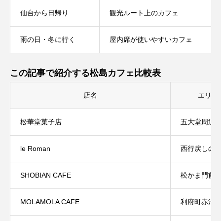
仙台から日帰り
観光ルート上のカフェ
雨の日・冬に行く
屋内席が使いやすいカフェ
この記事で紹介する松島カフェ比較表
店名
エリア
松華堂菓子店
五大堂周辺
le Roman
西行戻しの
SHOBIAN CAFE
松かま門前
MOLAMOLA CAFE
利府町赤沼