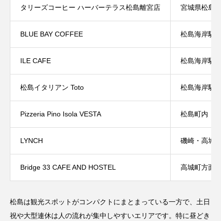
タリーズコーヒー ハーバーテラス松島離宮店
宮城県松島
BLUE BAY COFFEE
松島海岸駅
ILE CAFE
松島海岸駅
松島イタリアン Toto
松島海岸駅
Pizzeria Pino Isola VESTA
松島町内
LYNCH
磯崎・高城
Bridge 33 CAFE AND HOSTEL
高城町方面
松島は観光スポットがコンパクトにまとまっている一方で、土日
祝や大型連休は人の流れが集中しやすいエリアです。特に昼どき